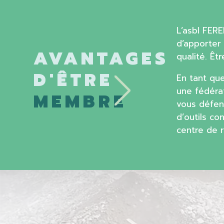
L’asbl FER
d’apporter 
AVANTAGES
qualité. Ê
D'ÊTRE
En tant qu
une fédéra
MEMBRE
vous défen
d’outils co
centre de r