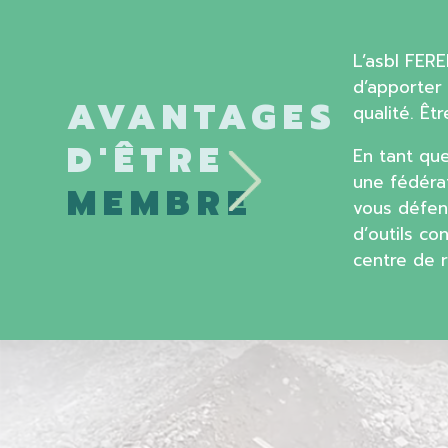
L’asbl FER
d’apporter 
AVANTAGES
qualité. Ê
D'ÊTRE
En tant qu
une fédéra
MEMBRE
vous défen
d’outils co
centre de r