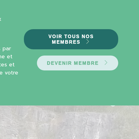
x
VOIR TOUS NOS
MEMBRES
 par
me et
ces et
DEVENIR MEMBRE
de votre