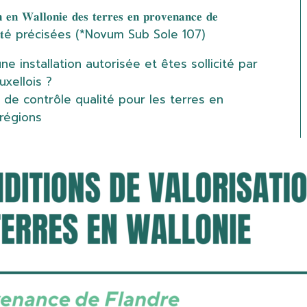
𝐨𝐧 𝐞𝐧 𝐖𝐚𝐥𝐥𝐨𝐧𝐢𝐞 𝐝𝐞𝐬 𝐭𝐞𝐫𝐫𝐞𝐬 𝐞𝐧 𝐩𝐫𝐨𝐯𝐞𝐧𝐚𝐧𝐜𝐞 𝐝𝐞
𝐥𝐞𝐬 𝐨𝐧𝐭 é𝐭é précisées (*Novum Sub Sole 107)
e installation autorisée et êtes sollicité par
uxellois ?
 de contrôle qualité pour les terres en
régions