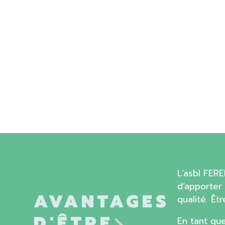
L’asbl FER
d’apporter 
AVANTAGES
qualité. Ê
D'ÊTRE
En tant qu