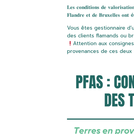
𝐋𝐞𝐬 𝐜𝐨𝐧𝐝𝐢𝐭𝐢𝐨𝐧𝐬 𝐝𝐞 𝐯𝐚𝐥𝐨𝐫𝐢𝐬𝐚𝐭𝐢
𝐅𝐥𝐚𝐧𝐝𝐫𝐞 𝐞𝐭 𝐝𝐞 𝐁𝐫𝐮𝐱𝐞𝐥
Vous êtes gestionnaire d’un
des clients flamands ou br
Attention aux consignes
provenances de ces deux 